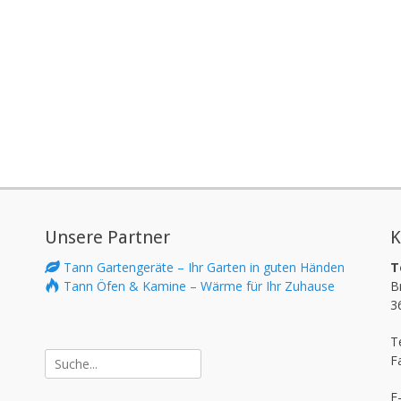
Unsere Partner
K
Tann Gartengeräte – Ihr Garten in guten Händen
T
Tann Öfen & Kamine – Wärme für Ihr Zuhause
B
3
T
Suche
F
nach:
E