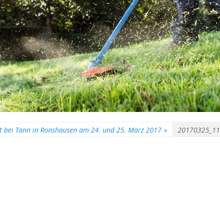
st bei Tann in Ronshausen am 24. und 25. März 2017
»
20170325_1