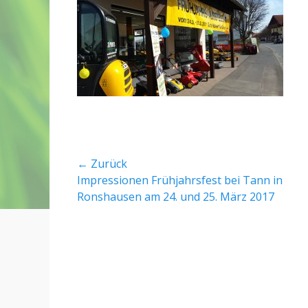
e
o
d
r
o
n
Beitragsnavigation
← Zurück
Vorheriger
Impressionen Frühjahrsfest bei Tann in
Beitrag:
Ronshausen am 24. und 25. März 2017