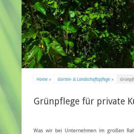
Home
»
Garten- & Landschaftspflege
»
Grünpfl
Grünpflege für private 
Was wir bei Unternehmen im großen Rah