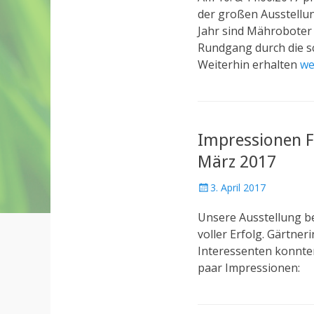
t
der großen Ausstellu
e
Jahr sind Mähroboter 
d
Rundgang durch die s
o
Weiterhin erhalten
we
n
Impressionen F
März 2017
P
3. April 2017
o
Unsere Ausstellung be
s
t
voller Erfolg. Gärtne
e
Interessenten konnte
d
paar Impressionen:
o
n