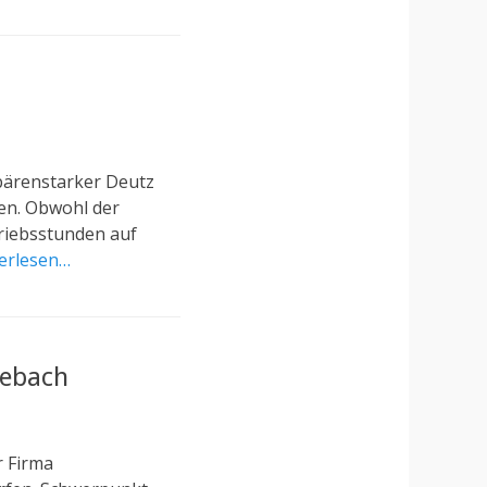
 bärenstarker Deutz
nen. Obwohl der
triebsstunden auf
erlesen…
nebach
r Firma