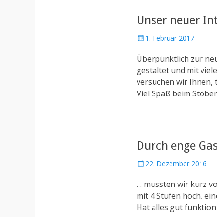
Unser neuer Inte
P
1. Februar 2017
o
Überpünktlich zur neu
s
t
gestaltet und mit vi
e
versuchen wir Ihnen, 
d
Viel Spaß beim Stöber
o
n
Durch enge Ga
P
22. Dezember 2016
o
… mussten wir kurz v
s
t
mit 4 Stufen hoch, ei
e
Hat alles gut funktio
d