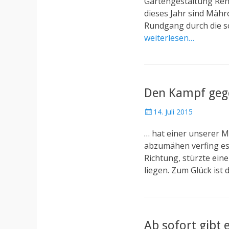
Gartengestaltung Ren
e
dieses Jahr sind Mähro
d
Rundgang durch die s
o
weiterlesen…
n
Den Kampf geg
P
14. Juli 2015
o
… hat einer unserer M
s
t
abzumähen verfing es 
e
Richtung, stürzte ein
d
liegen. Zum Glück ist
o
n
Ab sofort gibt 