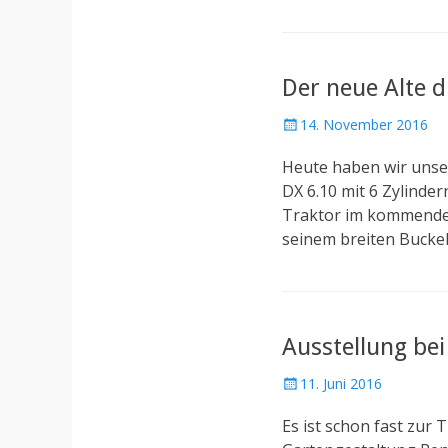
o
n
Der neue Alte d
P
14. November 2016
o
Heute haben wir unser
s
t
DX 6.10 mit 6 Zylinde
e
Traktor im kommenden 
d
seinem breiten Bucke
o
n
Ausstellung be
P
11. Juni 2016
o
Es ist schon fast zur
s
t