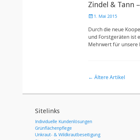
Zindel & Tann 
P
1. Mai 2015
o
Durch die neue Koope
s
t
und Forstgeräten ist 
e
Mehrwert für unsere K
d
o
n
Artikel-
←
Ältere Artikel
Navigation
Sitelinks
Individuelle Kundenlösungen
Grünflächenpflege
Unkraut- & Wildkrautbeseitigung