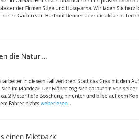
ner in Wildeck-Hönebach breitmachen und präsentieren dü
boter der Firmen Stiga und Husqvarna. Wir laden Sie herzlic
chönen Gärten von Hartmut Renner über die aktuelle Techni
en die Natur…
itarbeiter in diesem Fall verloren. Statt das Gras mit dem A
sich im Mähdeck. Der Mäher zog sich daraufhin von selber i
e ca. 2 Meter tiefe Böschung hinunter und blieb auf dem Ko
 dem Fahrer nichts
weiterlesen…
es einen Mietpark