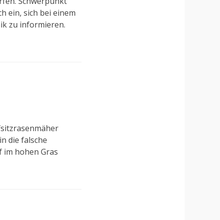
rfen. Schwerpunkt
h ein, sich bei einem
k zu informieren.
ufsitzrasenmäher
n die falsche
pf im hohen Gras