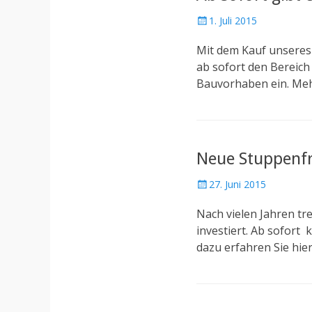
P
1. Juli 2015
o
Mit dem Kauf unseres
s
t
ab sofort den Bereich
e
Bauvorhaben ein. Meh
d
o
n
Neue Stuppenf
P
27. Juni 2015
o
Nach vielen Jahren tr
s
t
investiert. Ab sofort
e
dazu erfahren Sie hier
d
o
n