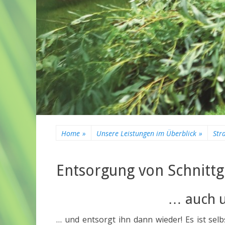
Home
»
Unsere Leistungen im Überblick
»
Str
Entsorgung von Schnittg
… auch u
… und entsorgt ihn dann wieder! Es ist selbs