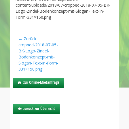
content/uploads/2018/07/cropped-2018-07-05-BK-
Logo-Zindel-Bodenkonzept-mit-Slogan-Text-in-
Form-331×150.png
Beitragsnavigation
← Zurück
Vorheriger
cropped-2018-07-05-
Beitrag:
BK-Logo-Zindel-
Bodenkonzept-mit-
Slogan-Text-in-Form-
331×150.png
zur Online-Mietanfrage
zurück zur Übersicht