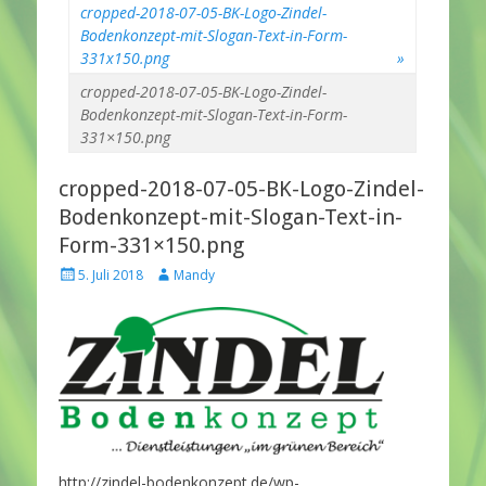
cropped-2018-07-05-BK-Logo-Zindel-
Bodenkonzept-mit-Slogan-Text-in-Form-
331x150.png
»
cropped-2018-07-05-BK-Logo-Zindel-
Bodenkonzept-mit-Slogan-Text-in-Form-
331×150.png
cropped-2018-07-05-BK-Logo-Zindel-
Bodenkonzept-mit-Slogan-Text-in-
Form-331×150.png
P
A
5. Juli 2018
Mandy
o
u
s
t
t
h
e
o
d
r
o
n
http://zindel-bodenkonzept.de/wp-